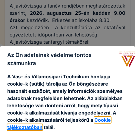
A javítóvizsga a tanév rendjében meghatározottak
szerint,
2026. augusztus 25-én kedden 9.00
órakor
kezdődik. Érkezés az iskolába 8.30!
Azt megelőzően a konzultációra az oktatóval
egyeztetett időpontban van lehetőség.
A javítóvizsga tantárgyi témakörei:
Az Ön adatainak védelme fontos
számunkra
Edzéselmélet & anatómia
A Vas- és Villamosipari Technikum honlapja
cookie-k (sütik) tárolja az Ön böngészésre
Fizika
használt eszközét, amely információk személyes
adatoknak megfelelően lehetnek.
Az alábbiakban
Gépészet
lehetősége van dönteni arról, hogy mely típusú
cookie-k alkalmazását kívánja engedélyezni.
A
cookie-k alkalmazásáról teljeskörű a
Cookie
Informatika
tájékoztatóban
talál.
Matematika