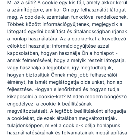
Mi az a süti?
A cookie egy kis fájl, amely akkor kerül
a számítógépre, amikor Ön egy felhasználót látogat
Természetismeret
meg.
A cookie-k számtalan funkcióval rendelkeznek.
Többek között információgyűjtenek, megjegyzik a
Villamosipar
látogató egyéni beállítást és általánosságban írjanak
a honlap használatára.
Az a cookie-kat a következő
célokból használja: információgyűjtése azzal
kapcsolatban, hogyan használja Ön a honlapot -
annak felmérésével, hogy a melyik részeit látogatja,
vagy használja a legjobban, így megtudhatjuk,
hogyan biztosítjuk Önnek még jobb felhasználói
Partnereink
élményt, ha ismét meglátogatja oldalunkat, honlap
fejlesztése.
Hogyan ellenőrizheti és hogyan tudja
kikapcsolni a cookie-kat?
Minden modern böngésző
engedélyezi a cookie-k beállításának
megváltoztatását.
A legtöbb beállításként elfogadja
a cookiekat,
de ezek általában megváltoztatják.
tulajdonképpen, mivel a cookie-k célja honlapunk
használhatóságának és folyamatainak megállapítása