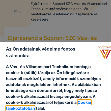
Eljárásrend a Soproni SZC Vas- és Villamosipari
Technikum intézményben a tanulók
/
Főoldal
bántalmazási eseteinek kivizsgálására és
kezelésére
Eljárásrend a Soproni SZC Vas- és
Villamosipari Technikum
Az Ön adatainak védelme fontos
intézményben a tanulók
számunkra
bántalmazási eseteinek
kivizsgálására és kezelésére
A Vas- és Villamosipari Technikum honlapja
cookie-k (sütik) tárolja az Ön böngészésre
használt eszközét, amely információk személyes
adatoknak megfelelően lehetnek.
Az alábbiakban
Eljárásrend
lehetősége van dönteni arról, hogy mely típusú
cookie-k alkalmazását kívánja engedélyezni.
A
cookie-k alkalmazásáról teljeskörű a
Cookie
Csatolt fájlok
tájékoztatóban
talál.