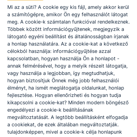
Eljárásrend a Soproni SZC Vas- és Villamosip
Mi az a süti?
A cookie egy kis fájl, amely akkor kerül
ari Technikum intézményben a tanulók bánta
a számítógépre, amikor Ön egy felhasználót látogat
lmazási eseteinek kivizsgálására és kezelésé
meg.
A cookie-k számtalan funkcióval rendelkeznek.
re
Többek között információgyűjtenek, megjegyzik a
látogató egyéni beállítást és általánosságban írjanak
Letöltés
a honlap használatára.
Az a cookie-kat a következő
célokból használja: információgyűjtése azzal
kapcsolatban, hogyan használja Ön a honlapot -
annak felmérésével, hogy a melyik részeit látogatja,
vagy használja a legjobban, így megtudhatjuk,
hogyan biztosítjuk Önnek még jobb felhasználói
élményt, ha ismét meglátogatja oldalunkat, honlap
Partnereink
fejlesztése.
Hogyan ellenőrizheti és hogyan tudja
kikapcsolni a cookie-kat?
Minden modern böngésző
engedélyezi a cookie-k beállításának
megváltoztatását.
A legtöbb beállításként elfogadja
a cookiekat,
de ezek általában megváltoztatják.
tulajdonképpen, mivel a cookie-k célja honlapunk