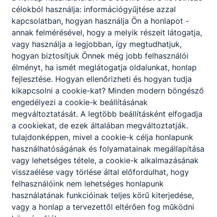
kutatószakkör
célokból használja: információgyűjtése azzal
kapcsolatban, hogyan használja Ön a honlapot -
annak felmérésével, hogy a melyik részeit látogatja,
vagy használja a legjobban, így megtudhatjuk,
Nyári ügyeleti napok
hogyan biztosítjuk Önnek még jobb felhasználói
élményt, ha ismét meglátogatja oldalunkat, honlap
Iskolánk július 3-át követő nyári ügyeleti rendje.
fejlesztése.
Hogyan ellenőrizheti és hogyan tudja
kikapcsolni a cookie-kat?
Minden modern böngésző
2026. jún. 16.
KH
engedélyezi a cookie-k beállításának
tájékoztatás
megváltoztatását.
A legtöbb beállításként elfogadja
a cookiekat,
de ezek általában megváltoztatják.
tulajdonképpen, mivel a cookie-k célja honlapunk
használhatóságának és folyamatainak megállapítása
Kihelyezett történelem óra
vagy lehetséges tétele, a cookie-k alkalmazásának
visszaélése vagy törlése által előfordulhat, hogy
Kihelyezett történelem óra - 11.A 2026.06.11. - Wiener
felhasználóink ​​nem lehetséges honlapunk
Neustadt
használatának funkcióinak teljes körű kiterjedése,
2026. jún. 14.
KÉ
vagy a honlap a tervezettől eltérően fog működni
Iskolai élet
tájékoztatás