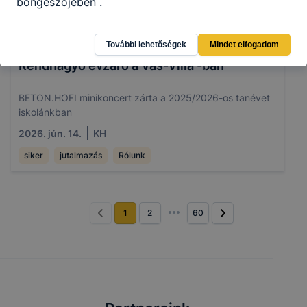
böngészőjében .
További lehetőségek
Mindet elfogadom
Rendhagyó évzáró a Vas-Villa'-ban
BETON.HOFI minikoncert zárta a 2025/2026-os tanévet
iskolánkban
2026. jún. 14.
KH
siker
jutalmazás
Rólunk
1
2
60