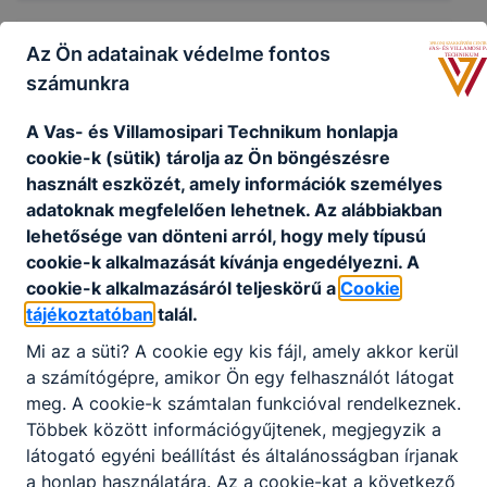
Az Ön adatainak védelme fontos
Vas-Villa'-s tanári csapat futott a
számunkra
Hűségkörön
A Vas- és Villamosipari Technikum honlapja
Összeálltak iskolánk tanárai a Hűségkörre szombaton, és
cookie-k (sütik) tárolja az Ön böngészésre
heten váltóban végig futották a 86 km-es távot.
használt eszközét, amely információk személyes
adatoknak megfelelően lehetnek.
Az alábbiakban
2026. jún. 23.
TA
lehetősége van dönteni arról, hogy mely típusú
szabadidő
Iskolai élet
tájékoztatás
cookie-k alkalmazását kívánja engedélyezni.
A
cookie-k alkalmazásáról teljeskörű a
Cookie
tájékoztatóban
talál.
Környezetvédelmi projektnap
Mi az a süti?
A cookie egy kis fájl, amely akkor kerül
a számítógépre, amikor Ön egy felhasználót látogat
Környezetvédelmi projektnap 2026.06.11-12.
meg.
A cookie-k számtalan funkcióval rendelkeznek.
Többek között információgyűjtenek, megjegyzik a
2026. jún. 21.
GYZS
látogató egyéni beállítást és általánosságban írjanak
Iskolai élet
fenntartható fejlődés
szabadidő
a honlap használatára.
Az a cookie-kat a következő