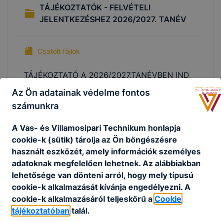
TÁJÉKOZTATÓK - FELVÉTELI
JELENTKEZÉSHEZ 2026/2027. TANÉV
Csatolt fájlok
TÁJÉKOZTATÓ A 2026/2027.TANÉVBEN IND
ULÓ KÉPZÉSEKRŐL
Az Ön adatainak védelme fontos
számunkra
Letöltés
A Vas- és Villamosipari Technikum honlapja
Kizáró okok orvosi alkalmassági vizsgálaton
cookie-k (sütik) tárolja az Ön böngészésre
használt eszközét, amely információk személyes
Letöltés
adatoknak megfelelően lehetnek.
Az alábbiakban
lehetősége van dönteni arról, hogy mely típusú
Sport alkalmassági felmérés feladatsora
cookie-k alkalmazását kívánja engedélyezni.
A
cookie-k alkalmazásáról teljeskörű a
Cookie
Letöltés
tájékoztatóban
talál.