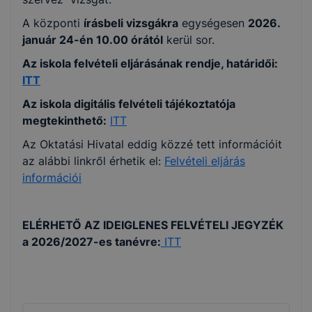
A központi
írásbeli vizsgákra
egységesen
2026.
január 24-én 10.00 órától
kerül sor.
Az iskola felvételi eljárásának rendje, határidői:
ITT
Az iskola digitális felvételi tájékoztatója
megtekinthető:
ITT
Az Oktatási Hivatal eddig közzé tett információit
az alábbi linkről érhetik el:
Felvételi eljárás
információi
ELÉRHETŐ AZ IDEIGLENES FELVÉTELI JEGYZÉK
a 2026/2027-es tanévre:
ITT