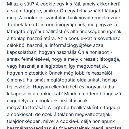
Mi az a süti?
A cookie egy kis fájl, amely akkor kerül
a számítógépre, amikor Ön egy felhasználót látogat
Beiratkozási információk, tájékoztatók,
meg.
A cookie-k számtalan funkcióval rendelkeznek.
jelentkezési lapok
Többek között információgyűjtenek, megjegyzik a
látogató egyéni beállítást és általánosságban írjanak
a honlap használatára.
Az a cookie-kat a következő
Csatolt fájlok
célokból használja: információgyűjtése azzal
kapcsolatban, hogyan használja Ön a honlapot -
Alkalmassági vizsgálatok időpontjai
annak felmérésével, hogy a melyik részeit látogatja,
vagy használja a legjobban, így megtudhatjuk,
Letöltés
hogyan biztosítjuk Önnek még jobb felhasználói
élményt, ha ismét meglátogatja oldalunkat, honlap
Adatkezelési hozzájárulás
fejlesztése.
Hogyan ellenőrizheti és hogyan tudja
kikapcsolni a cookie-kat?
Minden modern böngésző
Letöltés
engedélyezi a cookie-k beállításának
megváltoztatását.
A legtöbb beállításként elfogadja
Nyilatkozat felügyeleti jog gyakorlásáról
a cookiekat,
de ezek általában megváltoztatják.
tulajdonképpen, mivel a cookie-k célja honlapunk
Letöltés
használhatóságának és folyamatainak megállapítása