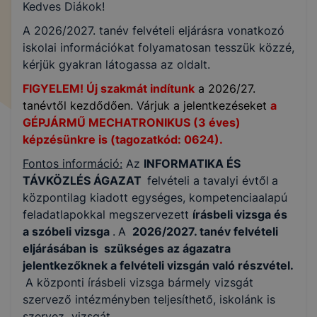
Kedves Diákok!
A 2026/2027. tanév felvételi eljárásra vonatkozó
iskolai információkat folyamatosan tesszük közzé,
kérjük gyakran látogassa az oldalt.
FIGYELEM! Új szakmát indítunk
a 2026/27.
tanévtől kezdődően.
Várjuk a jelentkezéseket
a
GÉPJÁRMŰ MECHATRONIKUS (3 éves)
képzésünkre is (tagozatkód: 0624).
Fontos információ:
Az
INFORMATIKA ÉS
TÁVKÖZLÉS ÁGAZAT
felvételi a tavalyi évtől
a
központilag kiadott egységes, kompetenciaalapú
feladatlapokkal megszervezett
írásbeli vizsga és
a szóbeli vizsga
.
A
2026/2027. tanév felvételi
eljárásában is szükséges az ágazatra
jelentkezőknek a felvételi vizsgán való részvétel.
A központi írásbeli vizsga bármely vizsgát
szervező intézményben teljesíthető, iskolánk is
szervez vizsgát.