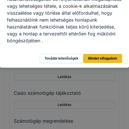
vagy lehetséges tétele, a cookie-k alkalmazásának
Mentesség igénylőlap
visszaélése vagy törlése által előfordulhat, hogy
felhasználóink ​​nem lehetséges honlapunk
Letöltés
használatának funkcióinak teljes körű kiterjedése,
vagy a honlap a tervezettől eltérően fog működni
Gólyatábori tájékoztató
böngészőjében .
Letöltés
További lehetőségek
Mindet elfogadom
Gólyatábori jelentkezés
Letöltés
Casio számológép tájékoztató
Letöltés
Számológép megrendelése