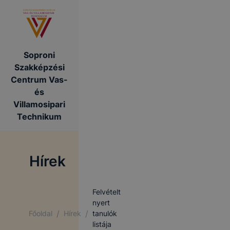
Soproni
Szakképzési
Centrum Vas-
és
Villamosipari
Technikum
Hírek
Felvételt
nyert
/
/
Főoldal
Hírek
tanulók
listája