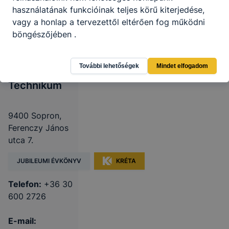
használatának funkcióinak teljes körű kiterjedése,
vagy a honlap a tervezettől eltérően fog működni
Soproni
böngészőjében .
Szakképzési
Centrum Vas-
További lehetőségek
Mindet elfogadom
és Villamosipari
Technikum
9400 Sopron,
Ferenczy János
utca 7.
JUBILEUMI ÉVKÖNYV
KRÉTA
Telefon:
+36 30
600 2726
E-mail: