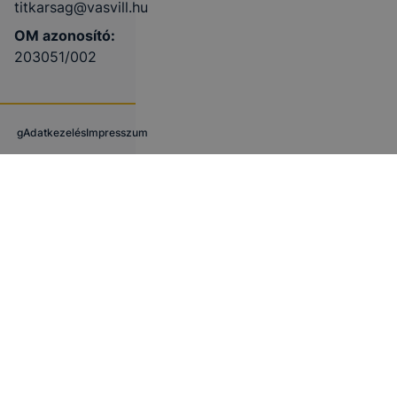
titkarsag@vasvill.hu
OM azonosító:
203051/002
g
Adatkezelés
Impresszum