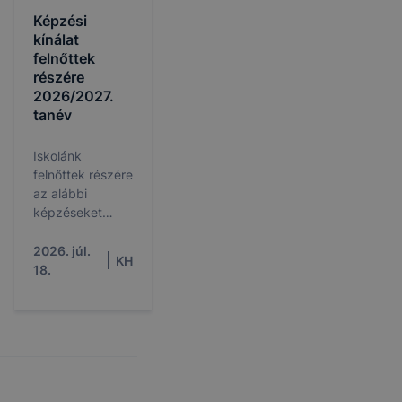
Képzési
kínálat
felnőttek
részére
2026/2027.
tanév
Iskolánk
felnőttek részére
az alábbi
képzéseket
hirdeti meg a
2026/2027.
2026. júl.
KH
tanévre
18.