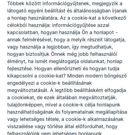
Többek között információgyűjtenek, megjegyzik a
látogató egyéni beállítást és általánosságban írjanak
a honlap használatára.
Az a cookie-kat a következő
célokból használja: információgyűjtése azzal
kapcsolatban, hogyan használja Ön a honlapot -
annak felmérésével, hogy a melyik részeit látogatja,
vagy használja a legjobban, így megtudhatjuk,
hogyan biztosítjuk Önnek még jobb felhasználói
élményt, ha ismét meglátogatja oldalunkat, honlap
fejlesztése.
Hogyan ellenőrizheti és hogyan tudja
kikapcsolni a cookie-kat?
Minden modern böngésző
engedélyezi a cookie-k beállításának
megváltoztatását.
A legtöbb beállításként elfogadja
a cookiekat,
de ezek általában megváltoztatják.
tulajdonképpen, mivel a cookie-k célja honlapunk
használhatóságának és folyamatainak megállapítása
vagy lehetséges tétele, a cookie-k alkalmazásának
visszaélése vagy törlése által előfordulhat, hogy
felhasználóink ​​nem lehetséges honlapunk