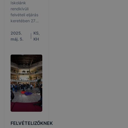
Iskolánk
rendkívüli
felvételi eljárás
keretében 27
tanuló számára
hirdet meg
2025.
KS,
felvételt!
máj. 5.
KH
FELVÉTELIZŐKNEK