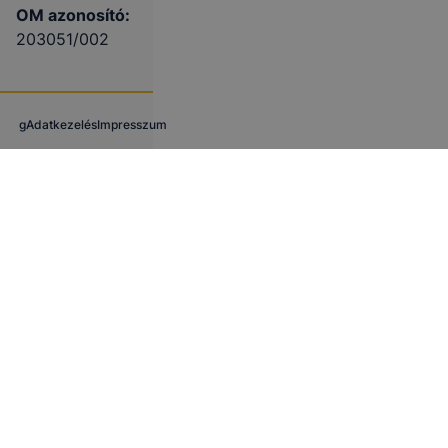
OM azonosító:
203051/002
g
Adatkezelés
Impresszum