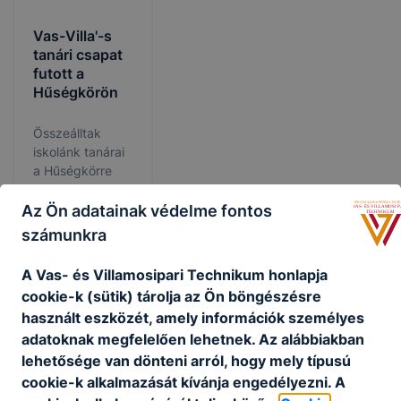
Vas-Villa'-s
tanári csapat
futott a
Hűségkörön
Összeálltak
iskolánk tanárai
a Hűségkörre
szombaton, és
heten váltóban
Az Ön adatainak védelme fontos
végig futották a
2026. jún.
számunkra
TA
86 km-es távot.
23.
A Vas- és Villamosipari Technikum honlapja
cookie-k (sütik) tárolja az Ön böngészésre
használt eszközét, amely információk személyes
adatoknak megfelelően lehetnek.
Az alábbiakban
lehetősége van dönteni arról, hogy mely típusú
cookie-k alkalmazását kívánja engedélyezni.
A
Partnereink