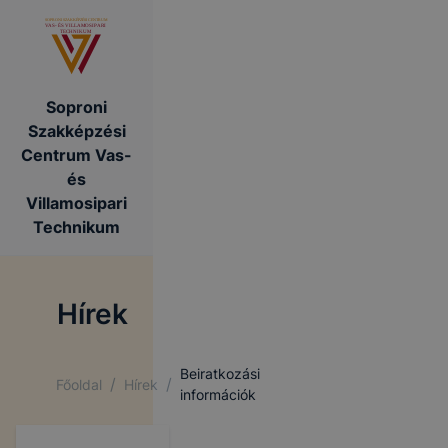
Soproni
Szakképzési
Centrum Vas-
és
Villamosipari
Technikum
Hírek
Beiratkozási
/
/
Főoldal
Hírek
információk