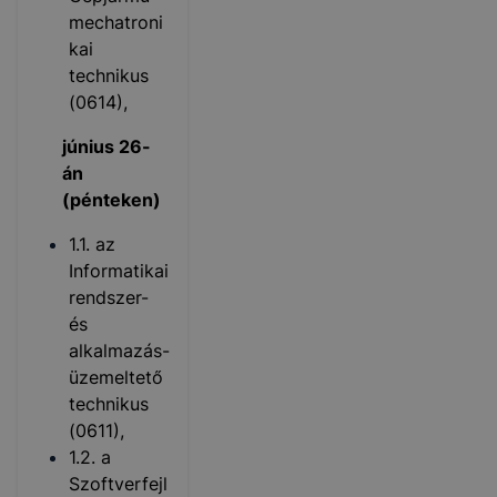
mechatroni
kai
technikus
(0614),
június 26-
án
(pénteken)
1.1. az
Informatikai
rendszer-
és
alkalmazás-
üzemeltető
technikus
(0611),
1.2. a
Szoftverfejl