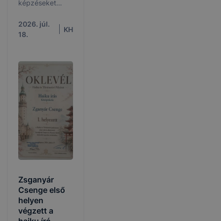
képzéseket
hirdeti meg a
2026/2027.
2026. júl.
KH
tanévre
18.
Zsganyár
Csenge első
helyen
végzett a