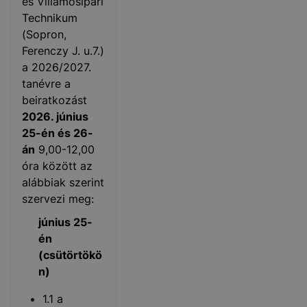
és Villamosipari
Technikum
(Sopron,
Ferenczy J. u.7.)
a 2026/2027.
tanévre a
beiratkozást
2026. június
25-én és 26-
án
9,00-12,00
óra között az
alábbiak szerint
szervezi meg:
június 25-
én
(csütörtökö
n)
1.1 a