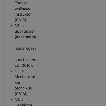
Fitness-
wellness
instruktor
(0615),
1.2. a
Sportedző
(kosárlabda
,
labdarúgás)
–
sportszerve
ző (0616),
1.3. a
Mechatroni
kai
technikus
(0613),
1.4. a
Gépjármű