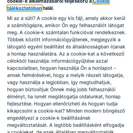
cookie-k alkalmazásáról teljeskörű a
Cookie
tájékoztatóban
talál.
Mi az a süti?
A cookie egy kis fájl, amely akkor kerül
a számítógépre, amikor Ön egy felhasználót látogat
meg.
A cookie-k számtalan funkcióval rendelkeznek.
Többek között információgyűjtenek, megjegyzik a
látogató egyéni beállítást és általánosságban írjanak
a honlap használatára.
Az a cookie-kat a következő
célokból használja: információgyűjtése azzal
kapcsolatban, hogyan használja Ön a honlapot -
annak felmérésével, hogy a melyik részeit látogatja,
vagy használja a legjobban, így megtudhatjuk,
hogyan biztosítjuk Önnek még jobb felhasználói
élményt, ha ismét meglátogatja oldalunkat, honlap
fejlesztése.
Hogyan ellenőrizheti és hogyan tudja
kikapcsolni a cookie-kat?
Minden modern böngésző
engedélyezi a cookie-k beállításának
megváltoztatását.
A legtöbb beállításként elfogadja
a cookiekat,
de ezek általában megváltoztatják.