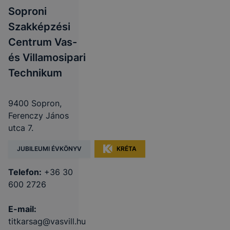
Soproni
Szakképzési
Centrum Vas-
és Villamosipari
Technikum
9400 Sopron,
Ferenczy János
utca 7.
JUBILEUMI ÉVKÖNYV
KRÉTA
Telefon:
+36 30
600 2726
E-mail:
titkarsag@vasvill.hu