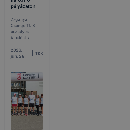
haiku író
pályázaton
Zsganyár
Csenge 11. S
osztályos
tanulónk a
Japán Nap
alkalmából
2026.
TKK
meghirdetett
jún. 28.
haiku író
pályázaton első
helyezett lett